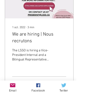
1 oct. 2022
∙
3
min
We are hiring | Nous
recrutons
The LSSO is hiring a Vice-
President Internal and a
Bilingual Representative
from an Ontario law school
for the 2022-2023 school
year....
6
0
Email
Facebook
Twitter