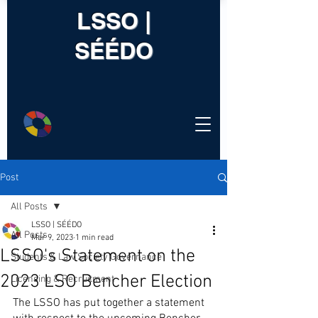
LSSO |
SÉÉDO
Post
All Posts
LSSO | SÉÉDO
All Posts
Mar 9, 2023
1 min read
LSSO's Statement on the
Students & Law Society Governance
2023 LSO Bencher Election
Licensing & Recruitment
The LSSO has put together a statement 